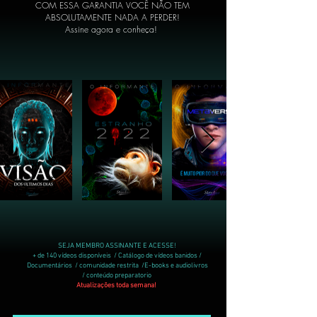
COM ESSA GARANTIA VOCÊ NÃO TEM
ABSOLUTAMENTE NADA A PERDER!
Assine agora e conheça!
SEJA MEMBRO ASSINANTE E ACESSE!
+ de 140 vídeos disponíveis / Catálogo de vídeos banidos /
Documentários / comunidade restrita /E-books e audiolivros
/ conteúdo preparatorio
Atualizações toda semana!