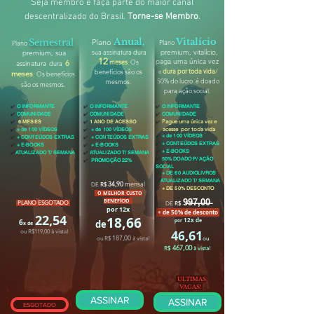
Seja membro e faça parte do maior canal
descentralizado do Brasil.
Torne-se Membro
.
Anual,
Vitalício
Semestral
Plano
Plano
Plano
sua assinatura dura
premium, vitalício,
premium, sua
12
paga uma única vez
meses
.
Os
6
assinatura
dura
dura por toda vida
/
benefícios são
os
meses
.
e
Os benefícios
50% do lucro é doado
mesmos.
são
os mesmos.
para ação social.
✔️
O INFORMANTE
✔️
O INFORMANTE
✔️
O INFORMANTE
✔️
COMUNIDADE
✔️
COMUNIDADE
✔️
COMUNIDADE
✔️
6 MESES
✔️
1 ANO DE ACESSO
✔️
Pague uma única vez e
✔️
+ de 100 VÍDEOS
✔️
+ de 100 VÍDEOS
acesse por toda vida
✔️
+ de 100 VÍDEOS
✔️
+ CONTEÚDOS EXTRAS
✔️
+ CONTEÚDOS EXTRAS
✔️
+ CONTEÚDOS EXTRAS
✔️
+ E-BOOKS
✔️
+ E-BOOKS
✔️
+ E-BOOKS
✔️
ATUALIZADO T/ SEMANA
✔️
ATUALIZADO T/ SEMANA
✔️
50% DOADO P/ AÇÃO
✔️
PROMOÇÃO 22%
SOCIAL
✔️
+ DE 60 AUDIOLIVROS
✔️
ATUALIZADO T/ SEMANA
34
,90
mensal
DE
R$
✔️
+ DE 50% DESCONTO
O MELHOR CUSTO
9̶9̶7̶,̶0̶0̶
BENEFÍCIO
PLANO ESGOTADO
DE
R$
por 12x
+ de 50% de desconto
22,
54
18,66
12x d
6
e
de
por
x de
4
,61
6
ou R$119,00 à vista!
187,00
ou R$
à vista!
ou
467,00
R$
à vista!
ULTIMAS
VAGAS!
ASSINAR
ASSINAR
ESGOTADO