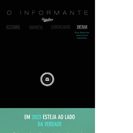
ASSINAR
COMENTARIOS
ENTRAR
GARANTIA
Área disponível
apenas para
assinantes.
EM
2023
ESTEJA AO LADO
DA VERDADE