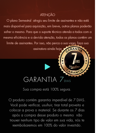
ATENÇÃO
O plano Semestral atingiu seu limite de assinantes e não está
mais disponível para aquisição, em breve, outros planos poderão
sofrer o mesmo. Para que o suporte técnico atenda a todos com a
mesma eficiência e a devida atenção, todos os planos contém um
limite de assinantes. Por isso, não perca a sua vaga, faça sua
assinatura ainda hoje
GARANTIA
7
DIAS
Sua compra está 100% segura.
O produto contém garantia imperdível de 7 DIAS.
Você pode verificar, usufruir, tirar total proveito e
colocar a prova o material. Se durante os 7 dias
após a compra desse produto o mesmo não
trouxer nenhum tipo de valor em sua vida, nós te
reembolsaremos em 100% do valor investido
.