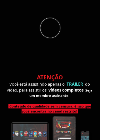
ATENÇÃO
Você está assistindo apenas o
TRAILER
do
vídeo, para assistir
os
vídeos completos
Seja
um membro
assinante
.
Conteúdo de qualidade sem censura, é isso que
você encontra no canal restrito!