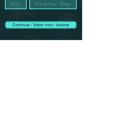
Continuar / Saber mais / Assinar
O QUE É O CANAL RESTRITO
O I N F O R M A N T E ?