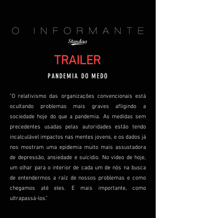
TRAILER
PANDEMIA DO MEDO
"O relativismo das organizações convencionais está
ocultando problemas mais graves afligindo a
sociedade hoje do que a pandemia. As medidas sem
precedentes usadas pelas autoridades estão tendo
incalculável impactos nas mentes jovens, e os dados já
nos mostram uma epidemia muito mais assustadora
de depressão, ansiedade e suícidio. No video de hoje,
um olhar para o interior de cada um de nós na busca
de entendermos a raíz de nossos problemas e como
chegamos até eles. E mais importante, como
ultrapassá-los."