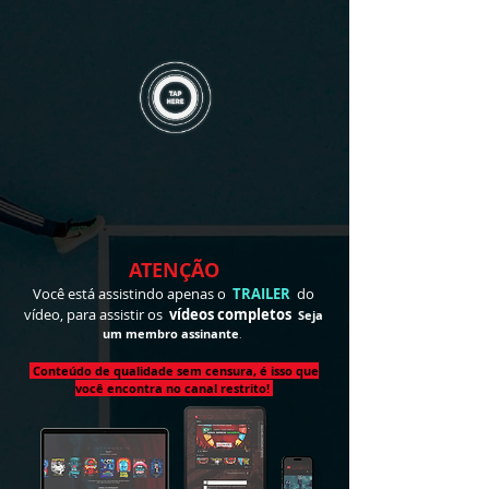
ATENÇÃO
Você está assistindo apenas o
TRAILER
do
vídeo, para assistir
os
vídeos completos
Seja
um membro
assinante
.
Conteúdo de qualidade sem censura, é isso que
você encontra no canal restrito!