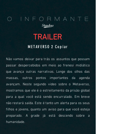
TRAILER
METAVERSO 2 Copiar
Não vamos deixar para trás os assuntos que possam
passar despercebidos em meio ao frenesi midiático
que avança outras narrativas. Longe dos olhos das
massas, outros pontos importantes da agenda
avançam. Neste segundo video sobre o Metaverso,
mostramos que ele é o estreitamento da prisão global
para a qual você está sendo encurralado. Em breve
não restará saída. Este é tanto um alerta para os seus
filhos e jovens, quanto um aviso para que você esteja
preparado. A grade já está descendo sobre a
humanidade.