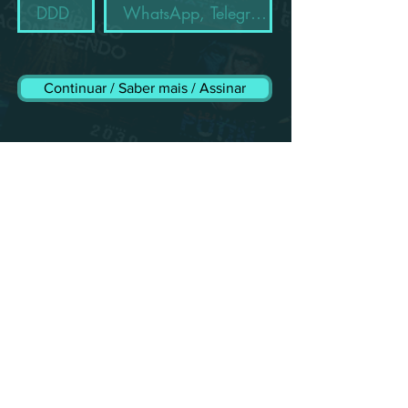
Continuar / Saber mais / Assinar
O QUE É O CANAL RESTRITO
O I N F O R M A N T E ?