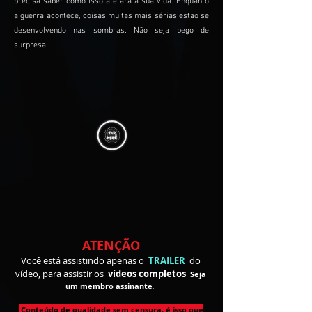
precisa saber como isso afetará a sua vida. Enquanto
a guerra acontece, coisas muitas mais sérias estão se
desenvolvendo nas sombras. Não seja pego de
surpresa!
ATENÇÃO
Você está assistindo apenas o
TRAILER
do
vídeo, para assistir
os
vídeos completos
Seja
um membro
assinante
.
Conteúdo de qualidade sem censura, é isso que