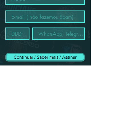
Continuar / Saber mais / Assinar
O QUE É O CANAL RESTRITO
O I N F O R M A N T E ?