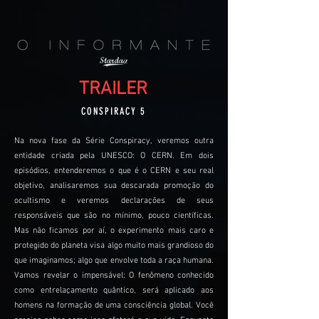
TRAILER
CONSPIRACY 5
Na nova fase da Série Conspiracy, veremos outra
entidade criada pela UNESCO: O CERN. Em dois
episódios, entenderemos o que é o CERN e seu real
objetivo, analisaremos sua descarada promoção do
ocultismo e veremos declarações de seus
responsáveis que são no mínimo, pouco científicas.
Mas não ficamos por aí, o experimento mais caro e
protegido do planeta visa algo muito mais grandioso do
que imaginamos; algo que envolve toda a raça humana.
Vamos revelar o impensável: O fenômeno conhecido
como entrelaçamento quântico, será aplicado aos
homens na formação de uma consciência global. Você