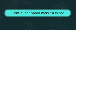
Continuar / Saber mais / Assinar
O QUE É O CANAL RESTRITO
O I N F O R M A N T E ?