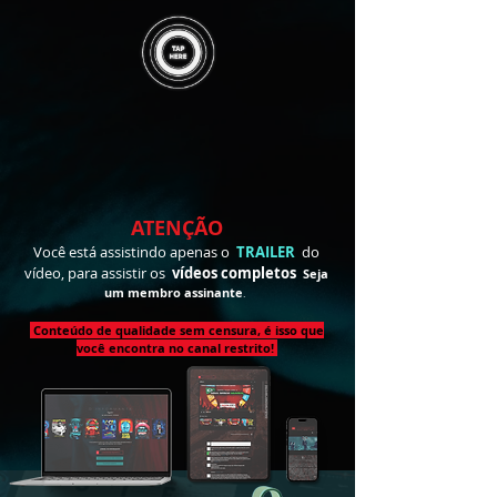
ATENÇÃO
Você está assistindo apenas o
TRAILER
do
vídeo, para assistir
os
vídeos completos
Seja
um membro
assinante
.
Conteúdo de qualidade sem censura, é isso que
você encontra no canal restrito!