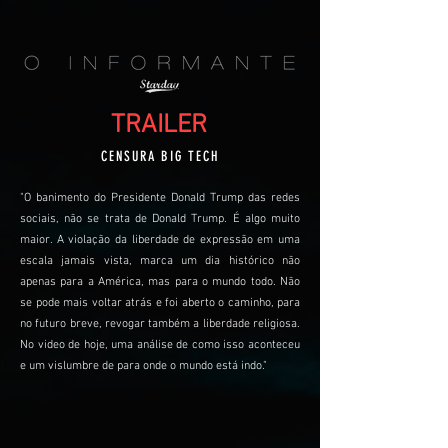
TRAILER
CENSURA BIG TECH
"O banimento do Presidente Donald Trump das redes
sociais, não se trata de Donald Trump. É algo muito
maior. A violação da liberdade de expressão em uma
escala jamais vista, marca um dia histórico não
apenas para a América, mas para o mundo todo. Não
se pode mais voltar atrás e foi aberto o caminho, para
no futuro breve, revogar também a liberdade religiosa.
No video de hoje, uma análise de como isso aconteceu
e um vislumbre de para onde o mundo está indo."