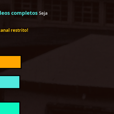
deos completos
Seja
nal restrito!