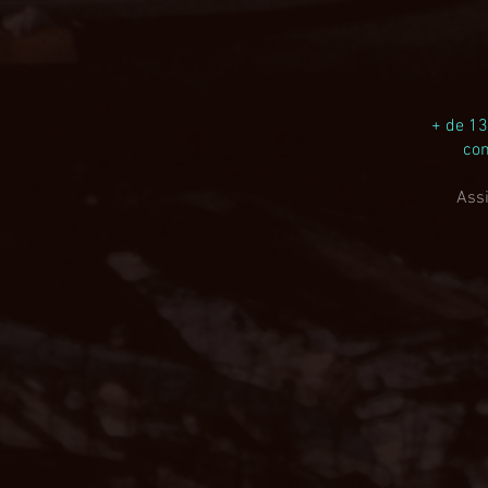
+ de 13
com
Assi