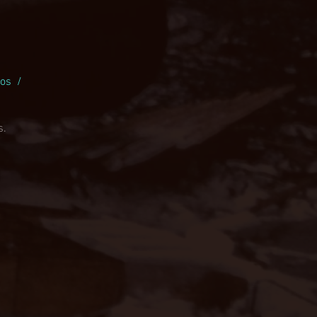
ios /
o
s.