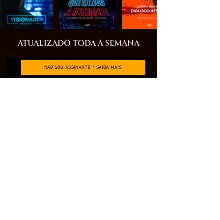
ATUALIZADO TODA A SEMANA
NÃO SOU ASSINANTE / SAIBA MAIS
JÁ SOU ASSINANTE / VER O VÍDEO COMPLETO
QUERO SER MEMBRO / Acesse + de 200 vídeos
O QUE É O CANAL RESTRITO?