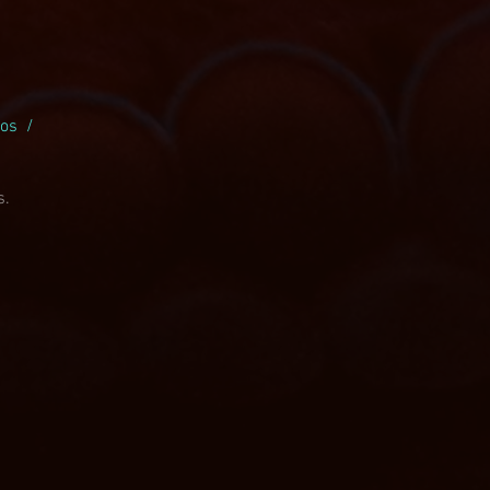
ios /
o
s.