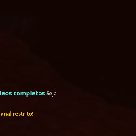
deos completos
Seja
nal restrito!