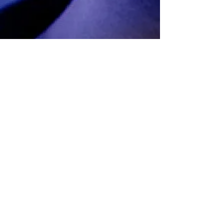
TRAILER
O HOMEM DO PECADO
No vídeo de hoje do canal restrito, há um alerta
para aqueles que estão se desviando de sua
verdadeira essência. O homem sábio é aquele
que reconhece suas fraquezas, pois até mesmo
o anjo mais elevado foi corrompido pelo espírito
do Anticristo, e essa influência está se
manifestando em todos os lugares. A cada dia,
mais pessoas sucumbem a essa influência,
tornando-se prisioneiras de um desejo
insaciável, levando uma vida medíocre e sem
propósito. Se não estivermos atentos, podemos