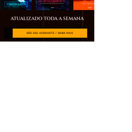
ATUALIZADO TODA A SEMANA
NÃO SOU ASSINANTE / SAIBA MAIS
JÁ SOU ASSINANTE / VER O VÍDEO COMPLETO
QUERO SER MEMBRO / Acesse + de 200 vídeos
O QUE É O CANAL RESTRITO?