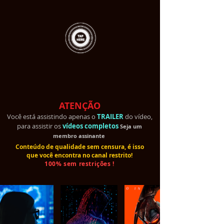
ATENÇÃO
Você está assistindo apenas o
TRAILER
do vídeo,
para assistir os
vídeos completos
Seja um
membro
assinante
Conteúdo de qualidade sem censura, é isso
que você encontra no canal restrito!
100% sem restrições !