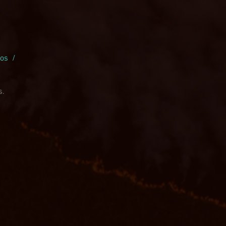
ios /
o
s.