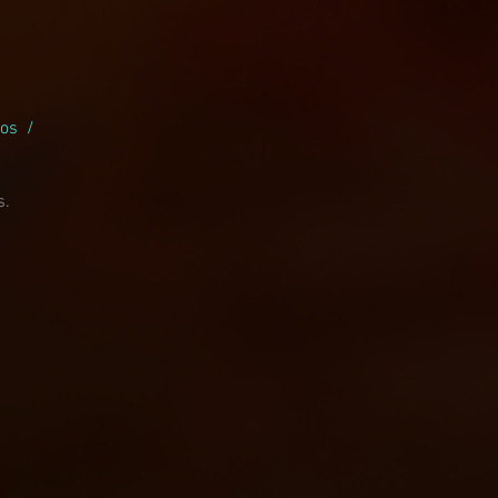
ios /
o
s.