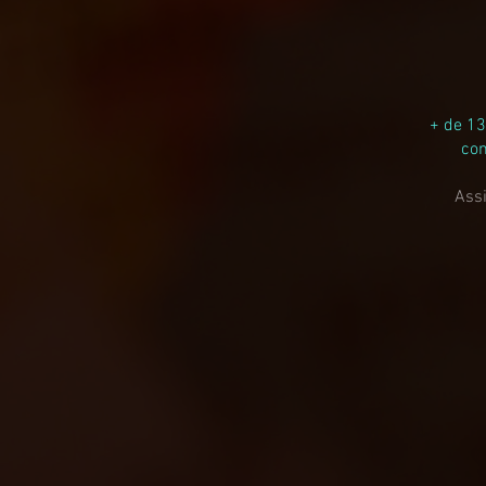
+ de 13
com
Assi